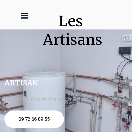
Les 
Artisans
ARTISAN
chaudière fioul Vaillant Montigny en Gohelle
09 72 66 89 55