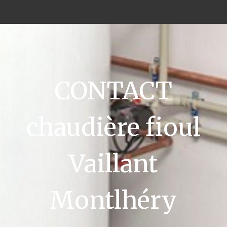
CONTACT
chaudière fioul
Vaillant
Montlhéry