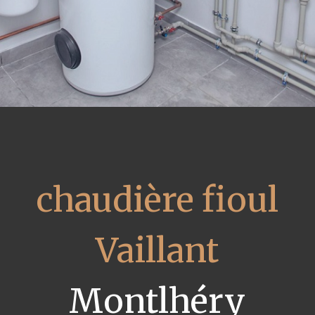
chaudière fioul
Vaillant
Montlhéry