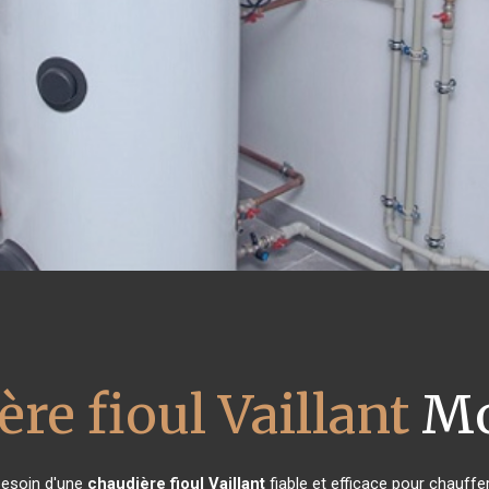
re fioul Vaillant
Mo
 besoin d'une
chaudière fioul Vaillant
fiable et efficace pour chauffe