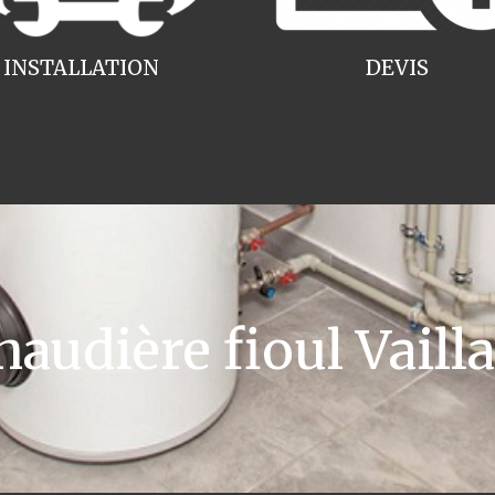
INSTALLATION
DEVIS
udière fioul Vail