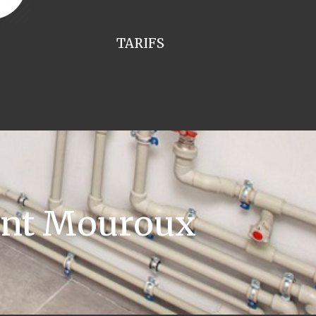
TARIFS
lant Mouroux