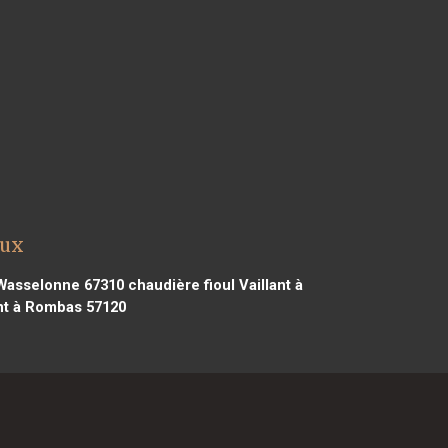
oux
à Wasselonne 67310
chaudière fioul Vaillant à
ant à Rombas 57120