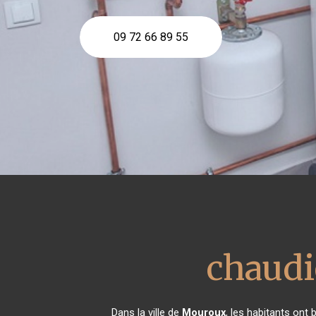
09 72 66 89 55
chaudiè
Dans la ville de
Mouroux
, les habitants ont