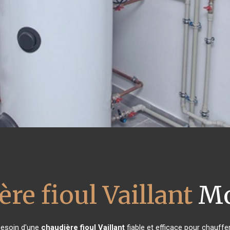
re fioul Vaillant
Mo
 besoin d'une
chaudière fioul Vaillant
fiable et efficace pour chauffe