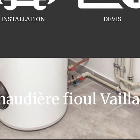
INSTALLATION
DEVIS
udière fioul Vail