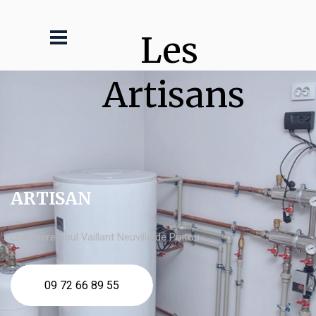
Les 
Artisans
ARTISAN
chaudière fioul Vaillant Neuville de Poitou
09 72 66 89 55