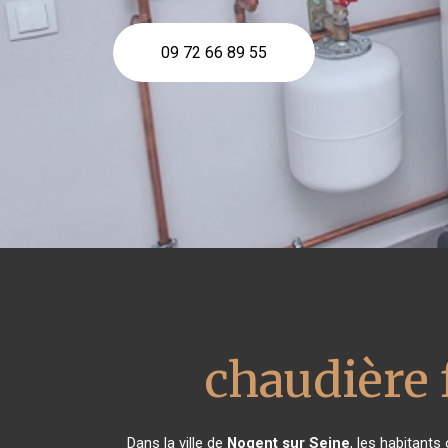
09 72 66 89 55
chaudière f
Dans la ville de
Nogent sur Seine
, les habitants