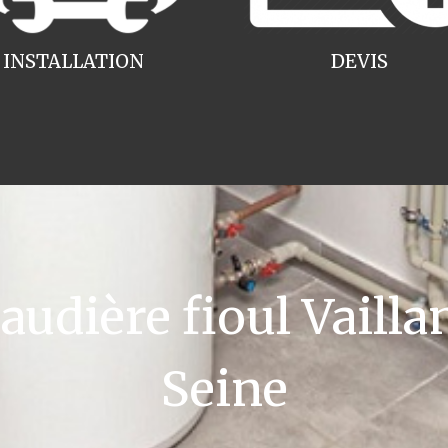
INSTALLATION
DEVIS
dière fioul Vailla
Seine