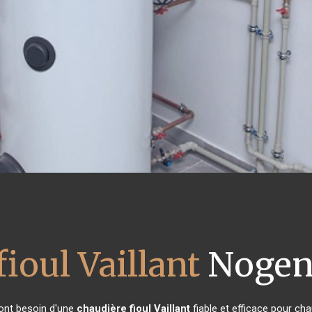
ioul Vaillant
Nogent
 ont besoin d'une
chaudière fioul Vaillant
fiable et efficace pour ch