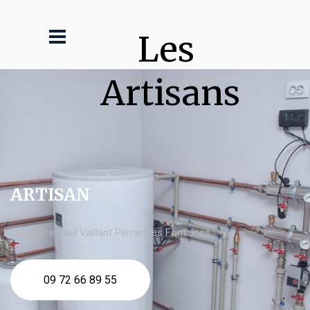
Les 
Artisans
ARTISAN
chaudière fioul Vaillant Pernes les Fontaines
09 72 66 89 55