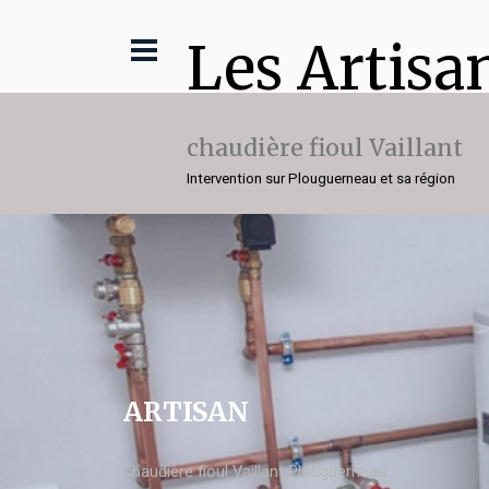
Les Artisa
chaudière fioul Vaillant
Intervention sur Plouguerneau et sa région
ARTISAN
chaudière fioul Vaillant Plouguerneau