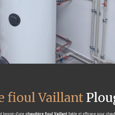
 fioul Vaillant
Plou
ont besoin d'une
chaudière fioul Vaillant
fiable et efficace pour chau