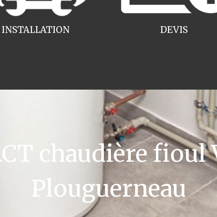
INSTALLATION
DEVIS
T chaudière fioul V
Plouguerneau