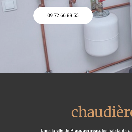
09 72 66 89 55
chaudière
Dans la ville de
Plouguerneau
, les habitants 