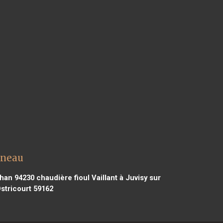
rneau
chan 94230
chaudière fioul Vaillant à Juvisy sur
Ostricourt 59162