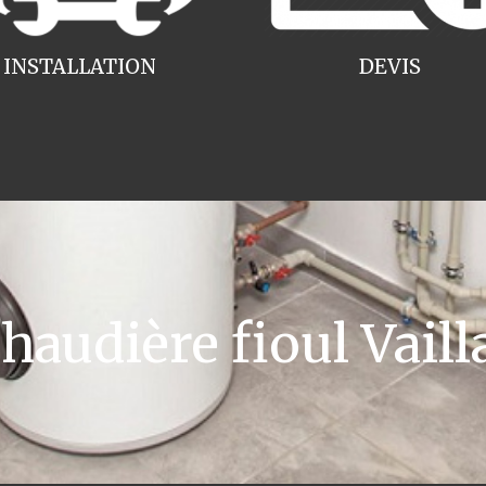
INSTALLATION
DEVIS
udière fioul Vaill