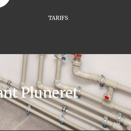
TARIFS
ant Pluneret