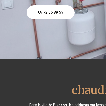
09 72 66 89 55
chaudi
Dans la ville de
Pluneret
, les habitants ont besoi