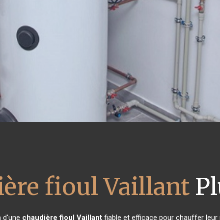
ère fioul Vaillant
Pl
n d'une
chaudière fioul Vaillant
fiable et efficace pour chauffer leu