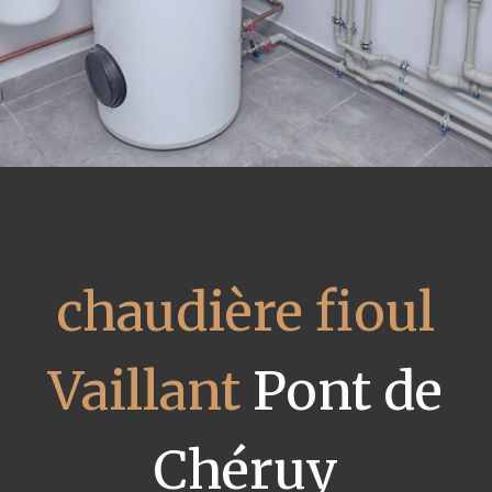
chaudière fioul
Vaillant
Pont de
Chéruy