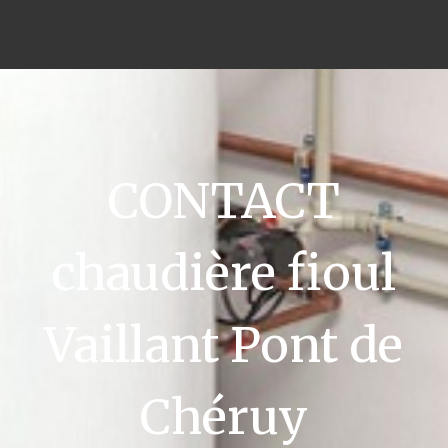
CONTACT
chaudière fioul
Vaillant Pont de
Chéruy