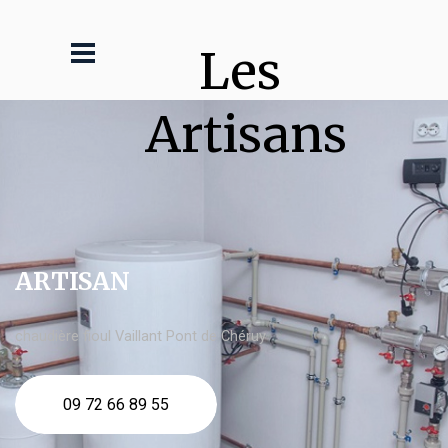
Les 
Artisans
ARTISAN
chaudière fioul Vaillant Pont de Chéruy
09 72 66 89 55