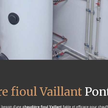
e fioul Vaillant
Pon
nt besoin d'une
chaudière fioul Vaillant
fiable et efficace pour chauf