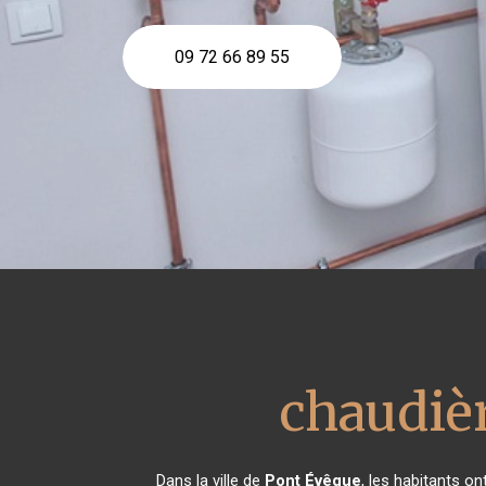
09 72 66 89 55
chaudièr
Dans la ville de
Pont Évêque
, les habitants o