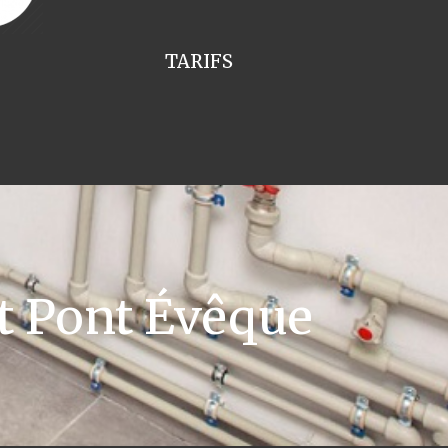
TARIFS
t Pont Évêque