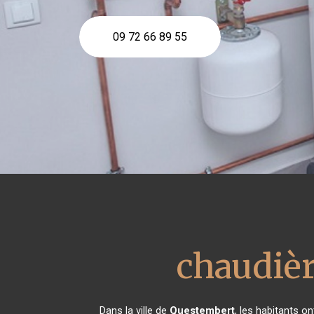
09 72 66 89 55
chaudièr
Dans la ville de
Questembert
, les habitants o