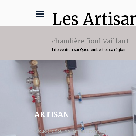
Les Artisa
chaudière fioul Vaillant
Intervention sur Questembert et sa région
ARTISAN
chaudière fioul Vaillant Questembert