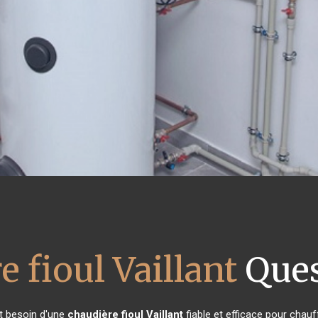
e fioul Vaillant
Ques
nt besoin d'une
chaudière fioul Vaillant
fiable et efficace pour chauf