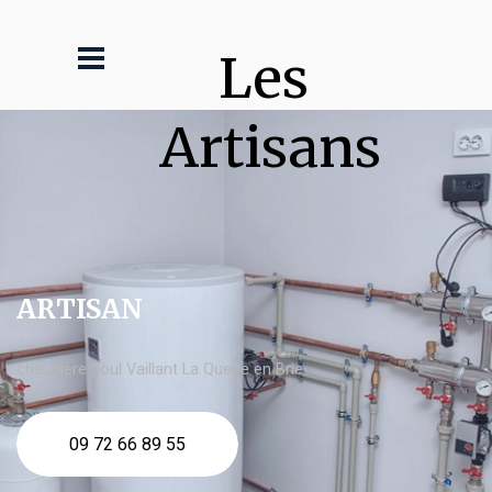
Les 
Artisans
ARTISAN
chaudière fioul Vaillant La Queue en Brie
09 72 66 89 55