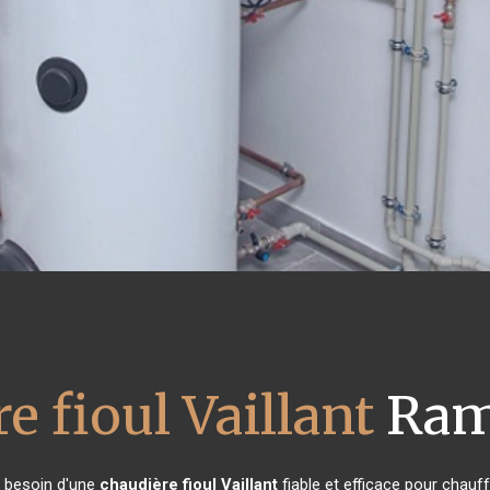
e fioul Vaillant
Ram
t besoin d'une
chaudière fioul Vaillant
fiable et efficace pour chauf