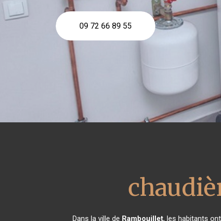
09 72 66 89 55
chaudièr
Dans la ville de
Rambouillet
, les habitants on