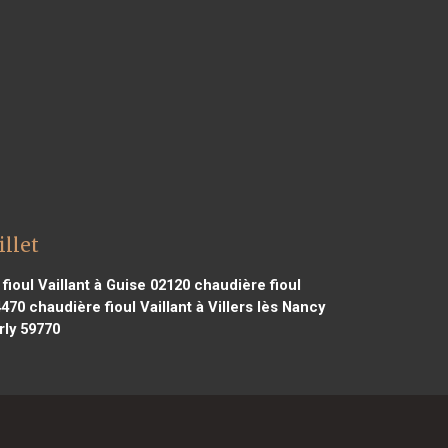
llet
ioul Vaillant à Guise 02120
chaudière fioul
4470
chaudière fioul Vaillant à Villers lès Nancy
rly 59770