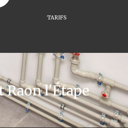
TARIFS
t Raon l'Étape