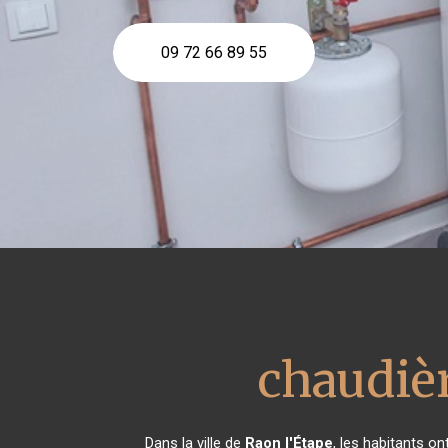
09 72 66 89 55
chaudièr
Dans la ville de
Raon l'Étape
, les habitants o