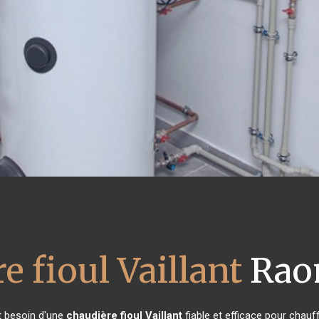
e fioul Vaillant
Raon
nt besoin d'une
chaudière fioul Vaillant
fiable et efficace pour chauf