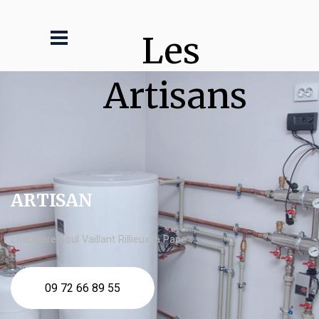
Les 
Artisans
ARTISAN
chaudière fioul Vaillant Rillieux la Pape
09 72 66 89 55