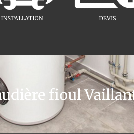
INSTALLATION
DEVIS
dière fioul Vailla