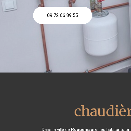
09 72 66 89 55
chaudièr
Dans la ville de
Roquemaure
, les habitants o