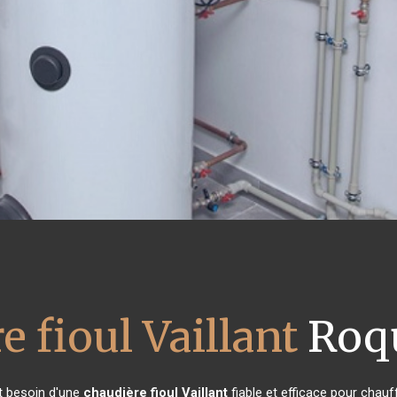
e fioul Vaillant
Roq
nt besoin d'une
chaudière fioul Vaillant
fiable et efficace pour chauf