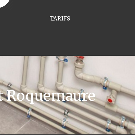
TARIFS
nt Roquemaure