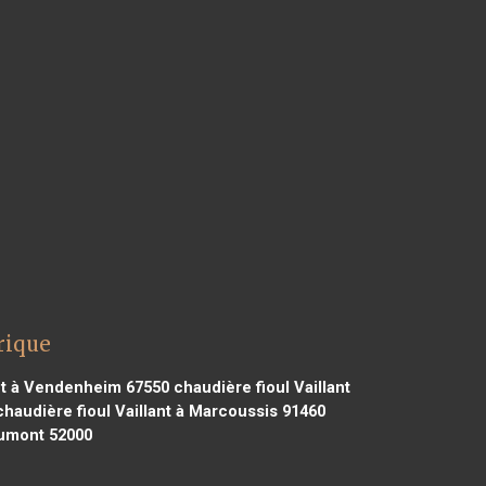
rique
ant à Vendenheim 67550
chaudière fioul Vaillant
haudière fioul Vaillant à Marcoussis 91460
aumont 52000