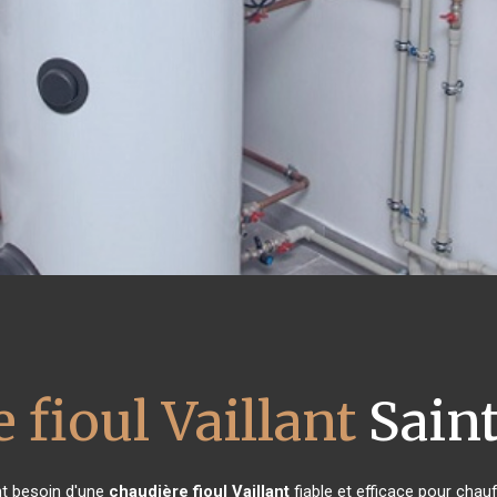
 fioul Vaillant
Saint
ont besoin d'une
chaudière fioul Vaillant
fiable et efficace pour chau