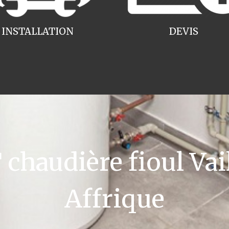
INSTALLATION
DEVIS
haudière fioul Vail
Affrique