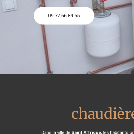
09 72 66 89 55
chaudière
Dans la ville de
Saint Affrique
, les habitants 