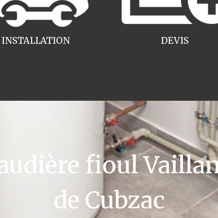
INSTALLATION
DEVIS
dière fioul Vaillan
de Cubzac