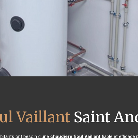
ul Vaillant
Saint An
habitants ont besoin d'une
chaudière fioul Vaillant
fiable et efficace