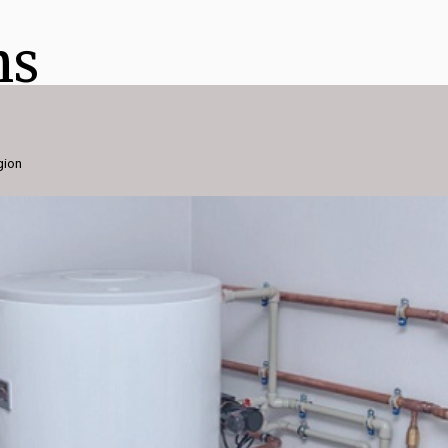
ns
gion