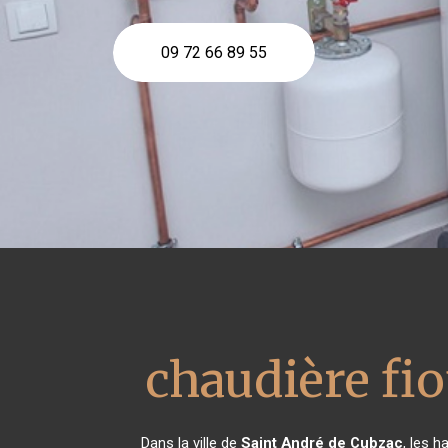
09 72 66 89 55
chaudière fio
Dans la ville de
Saint André de Cubzac
, les 