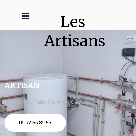
Les 
Artisans
ARTISAN
chaudière fioul Vaillant Saint André lez Lille
09 72 66 89 55