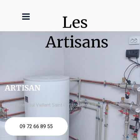
Les 
Artisans
ARTISAN
chaudière fioul Vaillant Saint Christol lès Alès
09 72 66 89 55