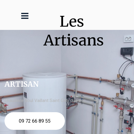
Les 
Artisans
ARTISAN
chaudière fioul Vaillant Saint Gély du Fesc
09 72 66 89 55