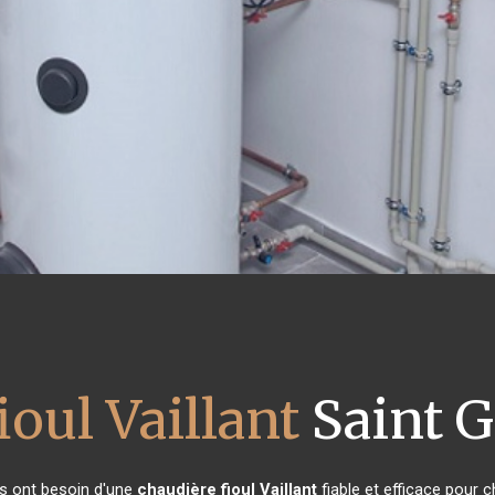
ioul Vaillant
Saint G
nts ont besoin d'une
chaudière fioul Vaillant
fiable et efficace pour 