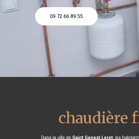
09 72 66 89 55
chaudière f
Dans la ville de
Saint Genest Lerpt
, les habita