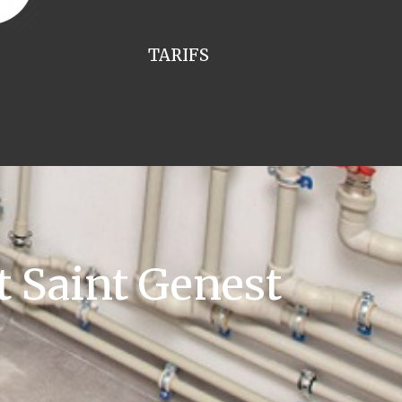
TARIFS
t Saint Genest