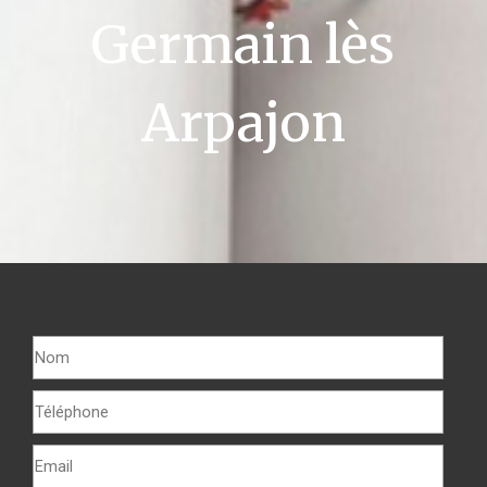
Germain lès
Arpajon