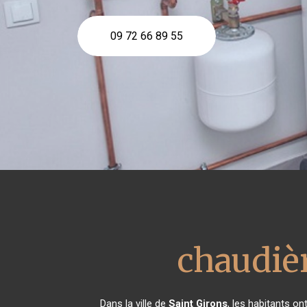
09 72 66 89 55
chaudièr
Dans la ville de
Saint Girons
, les habitants o