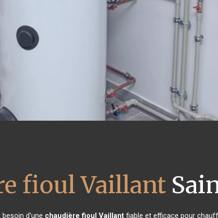
e fioul Vaillant
Sain
nt besoin d'une
chaudière fioul Vaillant
fiable et efficace pour chauf