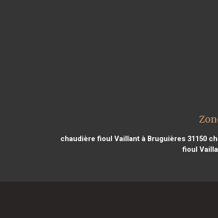
Zone
chaudière fioul Vaillant à Bruguières 31150
cha
fioul Vail