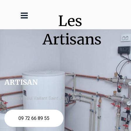
Les 
Artisans
ARTISAN
chaudière fioul Vaillant Saint Jean d'Angély
09 72 66 89 55