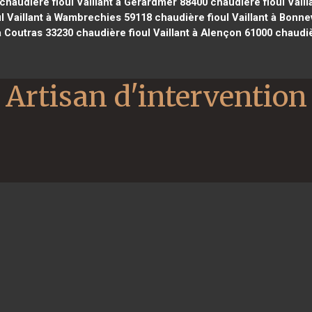
chaudière fioul Vaillant à Gérardmer 88400
chaudière fioul Vail
l Vaillant à Wambrechies 59118
chaudière fioul Vaillant à Bonnev
à Coutras 33230
chaudière fioul Vaillant à Alençon 61000
chaudièr
Artisan d'intervention