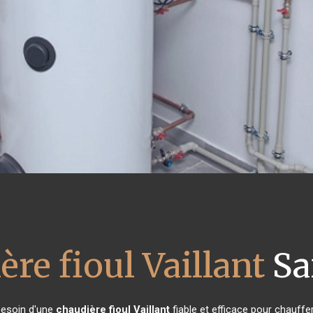
ère fioul Vaillant
Sa
 besoin d'une
chaudière fioul Vaillant
fiable et efficace pour chauffe