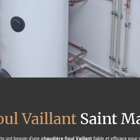
oul Vaillant
Saint Ma
ants ont besoin d'une
chaudière fioul Vaillant
fiable et efficace pour