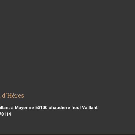
n d'Hères
illant à Mayenne 53100
chaudière fioul Vaillant
78114