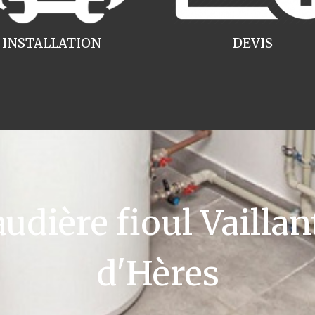
INSTALLATION
DEVIS
ière fioul Vaillan
d'Hères