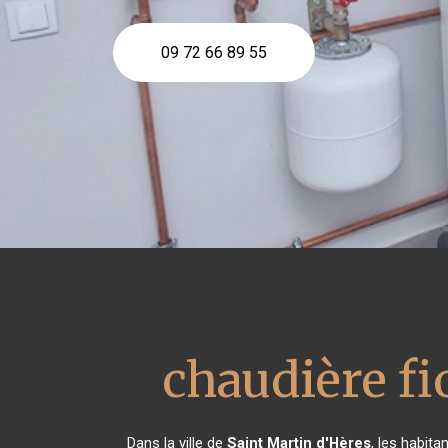
09 72 66 89 55
chaudière fi
Dans la ville de
Saint Martin d'Hères
, les habit