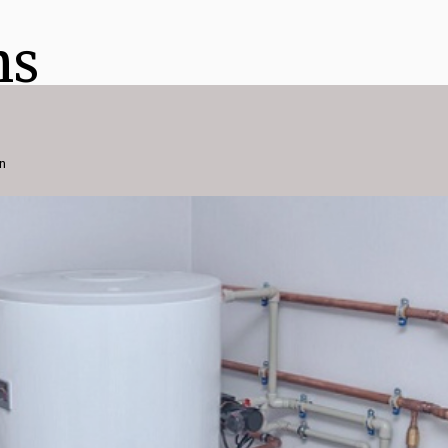
ns
on