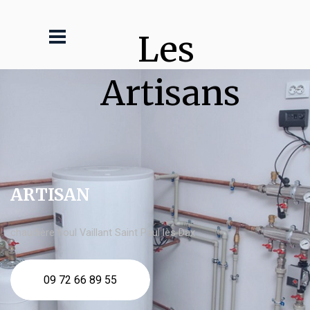
Les 
Artisans
ARTISAN
chaudière fioul Vaillant Saint Paul lès Dax
09 72 66 89 55