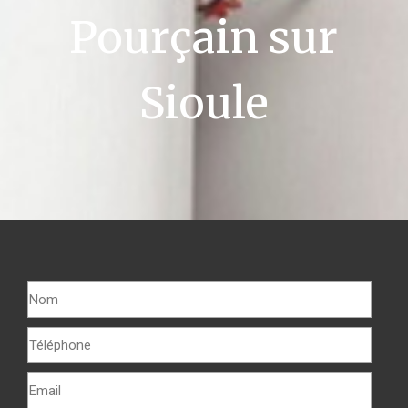
Pourçain sur
Sioule