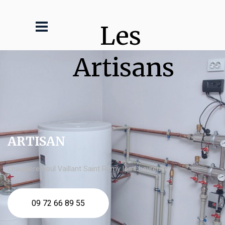
Les 
Artisans
ARTISAN
chaudière fioul Vaillant Saint Rémy lès Chevreuse
09 72 66 89 55