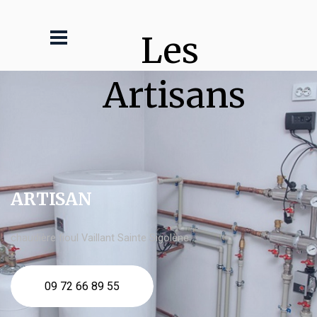
Les 
Artisans
ARTISAN
chaudière fioul Vaillant Sainte Sigolène
09 72 66 89 55