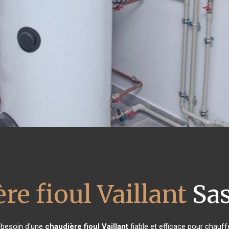
re fioul Vaillant
Sas
t besoin d'une
chaudière fioul Vaillant
fiable et efficace pour chauff