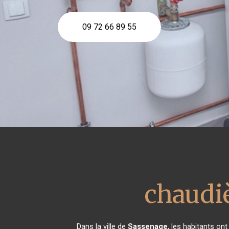
09 72 66 89 55
chaudiè
Dans la ville de
Sassenage
, les habitants on