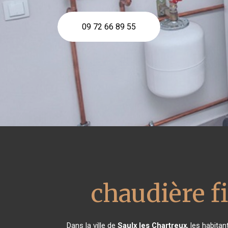
09 72 66 89 55
chaudière fi
Dans la ville de
Saulx les Chartreux
, les habita