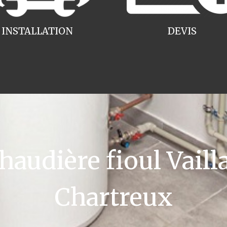
INSTALLATION
DEVIS
udière fioul Vailla
Chartreux