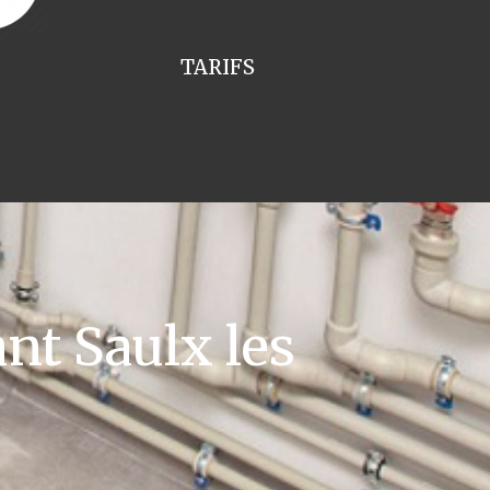
TARIFS
nt Saulx les