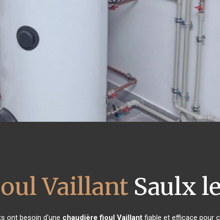
oul Vaillant
Saulx l
nts ont besoin d'une
chaudière fioul Vaillant
fiable et efficace pour 