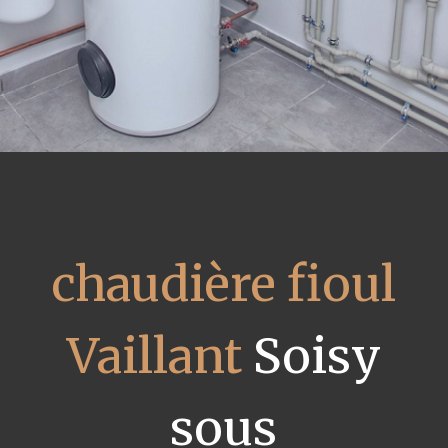
chaudière fioul
Vaillant
Soisy
sous