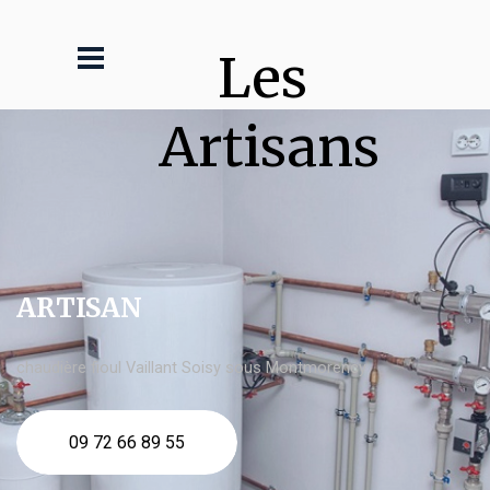
Les 
Artisans
ARTISAN
chaudière fioul Vaillant Soisy sous Montmorency
09 72 66 89 55