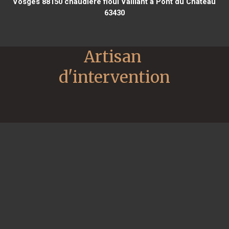
Vosges 88150
chaudière fioul Vaillant à Pont du Château
63430
Artisan 
d'intervention