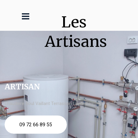
Les 
Artisans
ARTISAN
chaudière fioul Vaillant Terrasson Lavilledieu
09 72 66 89 55