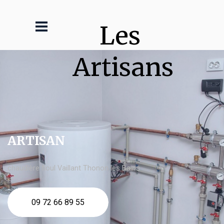
Les 
Artisans
ARTISAN
chaudière fioul Vaillant Thonon les Bains
09 72 66 89 55