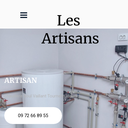
Les 
Artisans
ARTISAN
chaudière fioul Vaillant Tournefeuille
09 72 66 89 55