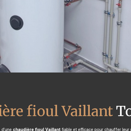
ère fioul Vaillant
To
n d'une
chaudière fioul Vaillant
fiable et efficace pour chauffer leu