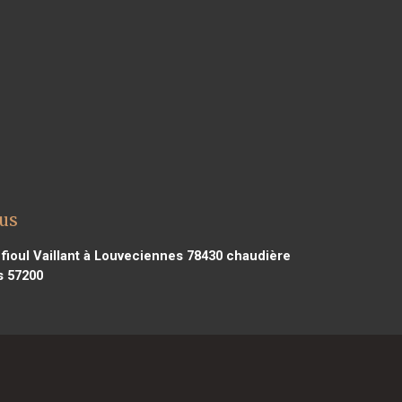
nus
fioul Vaillant à Louveciennes 78430
chaudière
s 57200