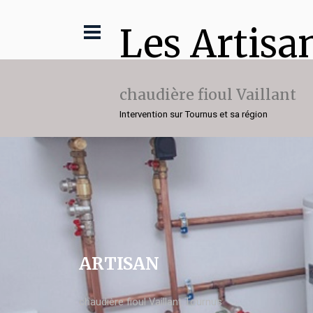
Les Artisa
chaudière fioul Vaillant
Intervention sur Tournus et sa région
ARTISAN
chaudière fioul Vaillant Tournus