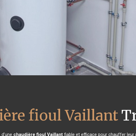
ère fioul Vaillant
Tr
n d'une
chaudière fioul Vaillant
fiable et efficace pour chauffer leu