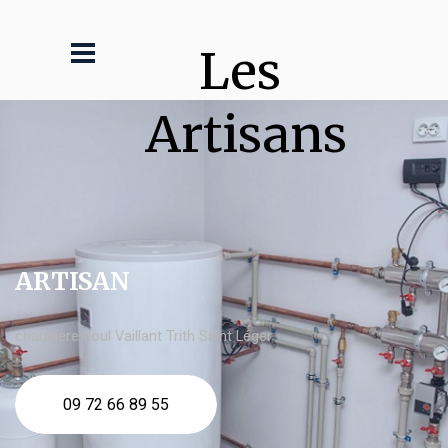
Les 
Artisans
ARTISAN
chaudière fioul Vaillant Trith Saint Léger
09 72 66 89 55