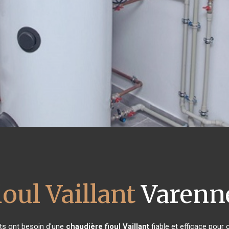
oul Vaillant
Varenne
nts ont besoin d'une
chaudière fioul Vaillant
fiable et efficace pour