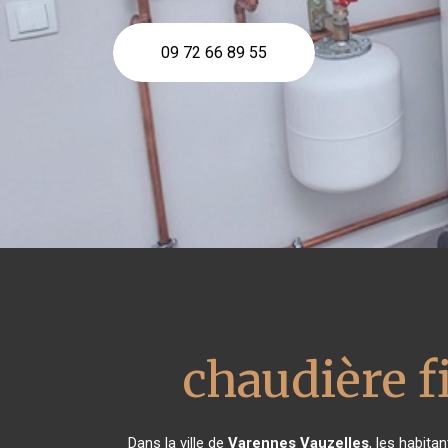
09 72 66 89 55
chaudière fi
Dans la ville de
Varennes Vauzelles
, les habita