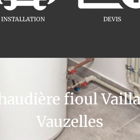
INSTALLATION
DEVIS
udière fioul Vaill
Vauzelles