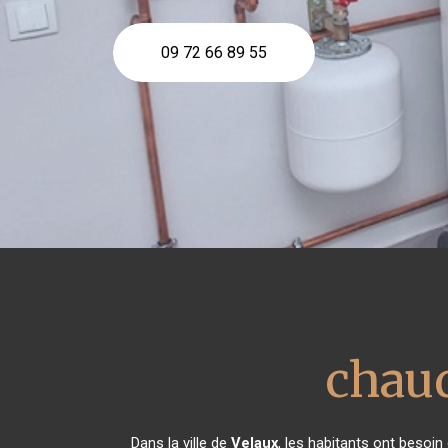
09 72 66 89 55
chaud
Dans la ville de
Velaux
, les habitants ont besoin