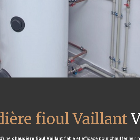
ière fioul Vaillant
V
 d'une
chaudière fioul Vaillant
fiable et efficace pour chauffer leur