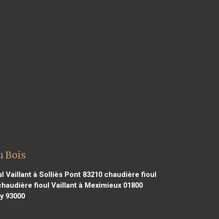
u Bois
l Vaillant à Solliès Pont 83210
chaudière fioul
haudière fioul Vaillant à Meximieux 01800
ny 93000