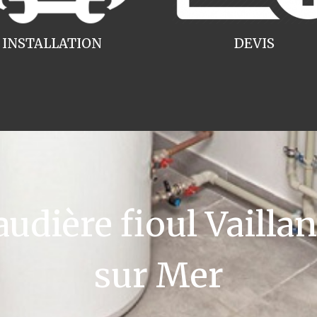
INSTALLATION
DEVIS
ière fioul Vaillan
sur Mer