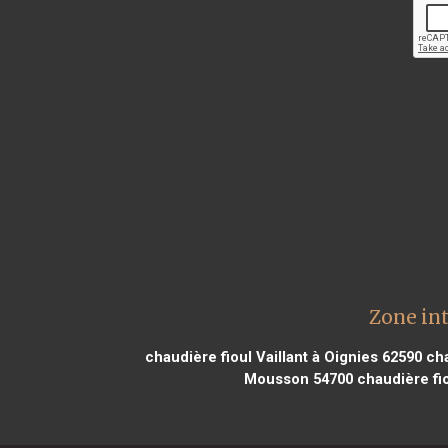
Zone int
chaudière fioul Vaillant à Oignies 62590
cha
Mousson 54700
chaudière fio