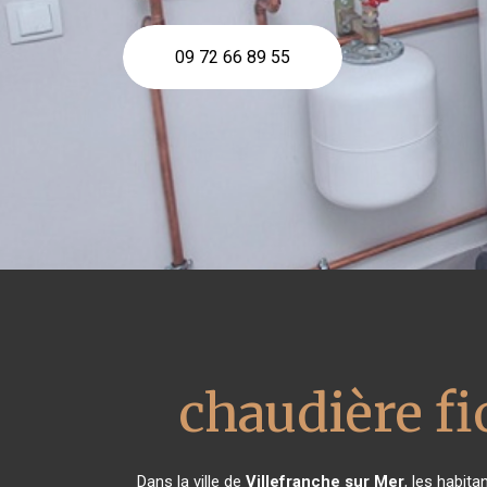
09 72 66 89 55
chaudière fi
Dans la ville de
Villefranche sur Mer
, les habit