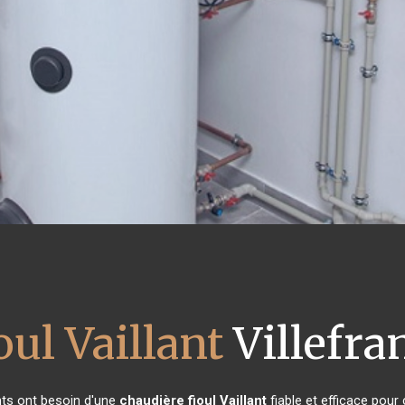
oul Vaillant
Villefra
ants ont besoin d'une
chaudière fioul Vaillant
fiable et efficace pour