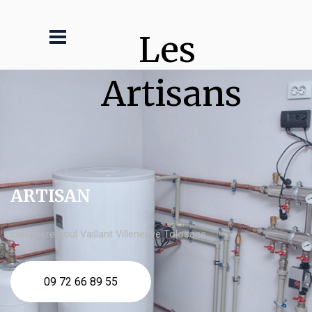
Les 
Artisans
ARTISAN
chaudière fioul Vaillant Villeneuve Tolosane
09 72 66 89 55