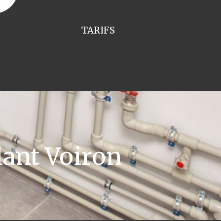
TARIFS
lant Voiron