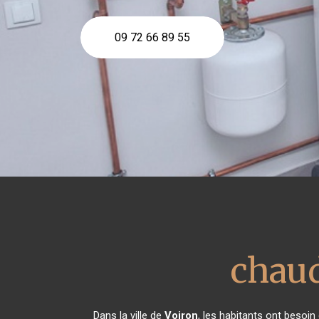
09 72 66 89 55
chaud
Dans la ville de
Voiron
, les habitants ont besoin