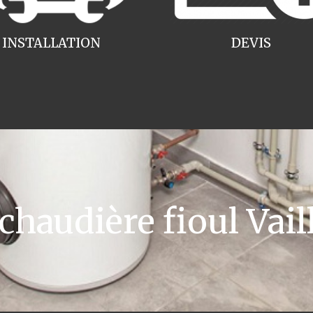
INSTALLATION
DEVIS
audière fioul Vail