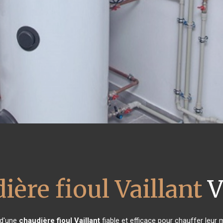
ière fioul Vaillant
V
 d'une
chaudière fioul Vaillant
fiable et efficace pour chauffer leur